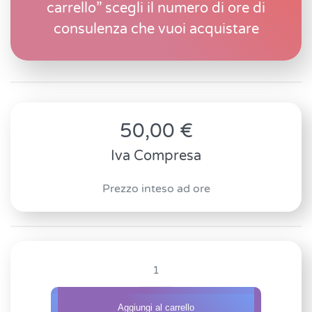
carrello” scegli il numero di ore di
consulenza che vuoi acquistare
50,00
€
Iva Compresa
Prezzo inteso ad ore
Consulenze
sul
Digital
Aggiungi al carrello