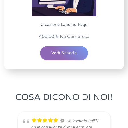
Creazione Landing Page
400,00
€
Iva Compresa
Vedi Scheda
COSA DICONO DI NOI!
Ho lavorato nell'IT
ed in consulenza diversi anni, ora
alle