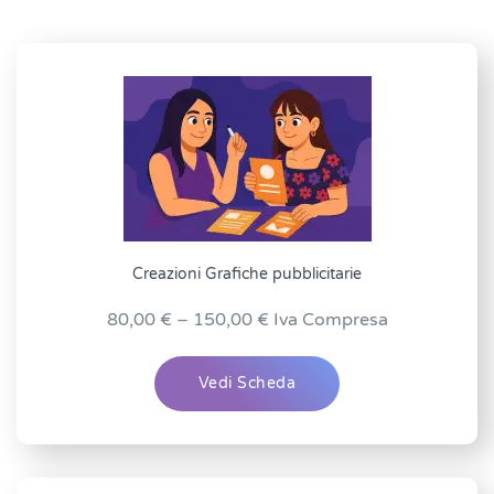
Creazioni Grafiche pubblicitarie
Fascia
80,00
€
–
150,00
€
Iva Compresa
di
prezzo:
Vedi Scheda
da
80,00 €
a
150,00 €